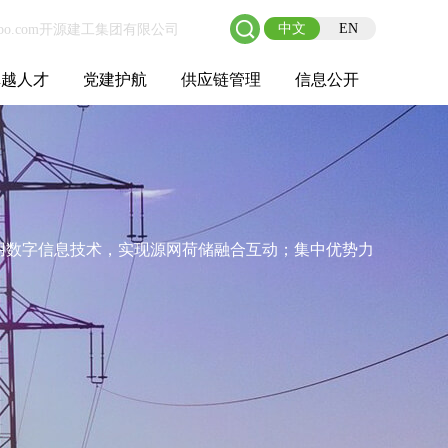
中文
EN
卓越人才
党建护航
供应链管理
信息公开
士后工作站
人才理念
职业成长
校园招聘
社会招聘
招聘动态
党建在线
教育实践
供应链介绍
供应链合作
基本信息
管理架构
人事薪酬
经营成果
重大事项
运用数字信息技术，实现源网荷储融合互动；集中优势力