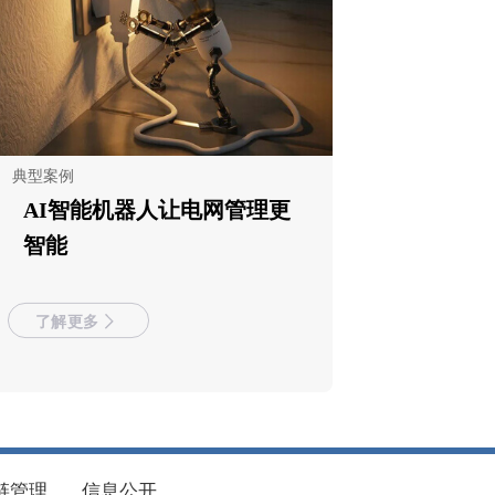
典型案例
AI智能机器人让电网管理更
智能
了解更多
链管理
信息公开