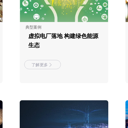
典型案例
虚拟电厂落地 构建绿色能源
生态
了解更多