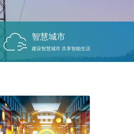
智慧城市
建设智慧城市 共享智能生活