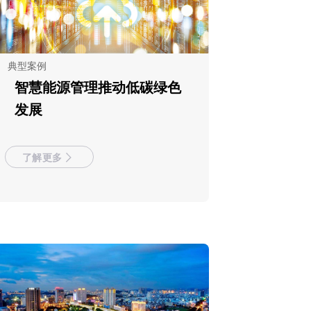
典型案例
智慧能源管理推动低碳绿色
发展
了解更多