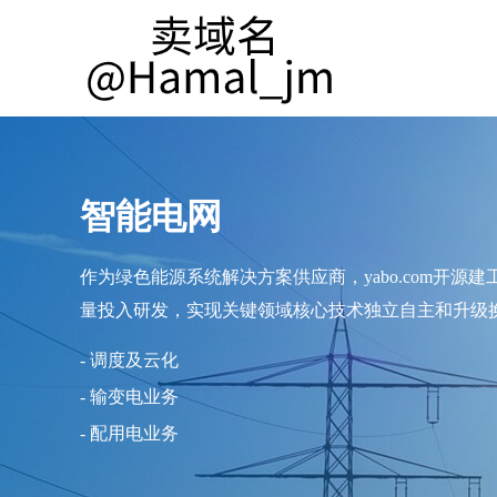
智能电网
作为绿色能源系统解决方案供应商，yabo.com
量投入研发，实现关键领域核心技术独立自主和升级
- 调度及云化
- 输变电业务
- 配用电业务