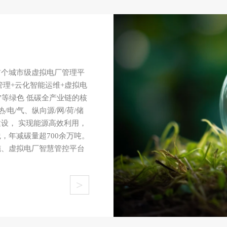
首个城市级虚拟电厂管理平
管理+云化智能运维+虚拟电
”等绿色 低碳全产业链的核
电/气、纵向源/网/荷/储
设， 实现能源高效利用，
，年减碳量超700余万吨。
施、虚拟电厂智慧管控平台
>