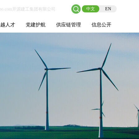
中文
EN
卓越人才
党建护航
供应链管理
信息公开
士后工作站
人才理念
职业成长
校园招聘
社会招聘
招聘动态
党建在线
教育实践
供应链介绍
供应链合作
基本信息
管理架构
人事薪酬
经营成果
重大事项