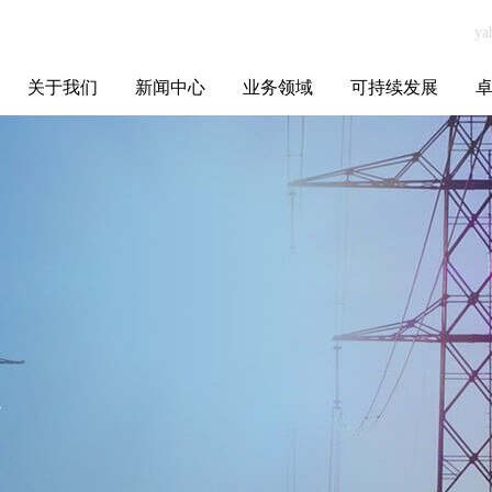
关于我们
新闻中心
业务领域
可持续发展
集团介绍
全球布局
发展历程
资源资质
联系我们
yabo.com开源建
媒体聚焦
智能电网
智慧能源
智慧城市
招标信息
ESG报告
博
工集团有限公司
新闻
务