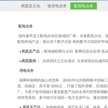
调度及云化
输变电业务
配用电业务
配电业务
国内最早进入配电自动化领域的厂商；具备配电主站、智
配电终端产品；推出首个数字式架 构的数字式高防护环
●
系统及产品 ：
配电物联网云主站 配网信息化应用 低
●
典型案例 ：
吉林四区云主站项目 马来西亚砂拉越州
用电业务
国网和南网的核心供货商，连续8年位列国网集中招标三
度、高稳定、高可靠”的特点， 打破了国外垄断，实现国
广。为客户提供电能计量及配套产品的全系列智慧检测解决
销管理系统。参与南方区域统一电力交易平台。建设国家
●
系统及产品 ：
智能电能表、国产化关口表、碳表、高压