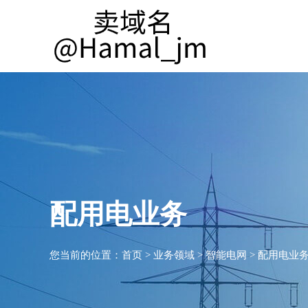
配用电业务
您当前的位置：
首页
>
业务领域
>
智能电网
>
配用电业