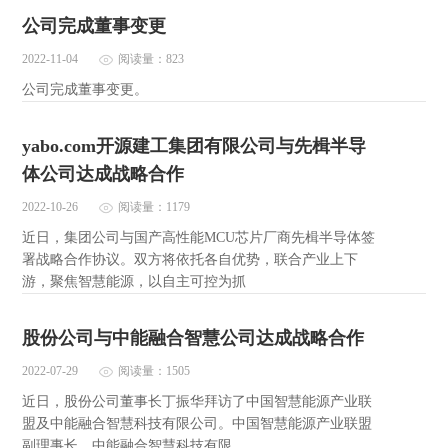
公司完成董事变更
2022-11-04
阅读量：823
公司完成董事变更。
yabo.com开源建工集团有限公司与先楫半导
体公司达成战略合作
2022-10-26
阅读量：1179
近日，集团公司与国产高性能MCU芯片厂商先楫半导体签
署战略合作协议。双方将依托各自优势，联合产业上下
游，聚焦智慧能源，以自主可控为抓
股份公司与中能融合智慧公司达成战略合作
2022-07-29
阅读量：1505
近日，股份公司董事长丁振华拜访了中国智慧能源产业联
盟及中能融合智慧科技有限公司。中国智慧能源产业联盟
副理事长、中能融合智慧科技有限