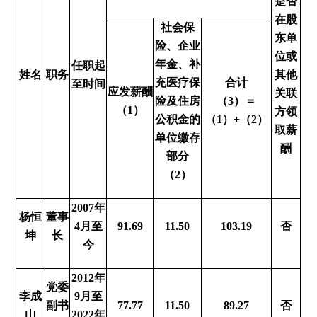
是否
在股
社会保
东单
险、企业
位或
年金、补
任职起
姓名
职务
其他
充医疗保
合计
至时间
应发薪酬
关联
险及住房
（
3
）＝
（
1
）
方领
公积金的
（
1
）
+
（
2
）
取薪
单位缴存
酬
部分
（
2
）
2007
年
杨恒
董事
4
月至
91.69
11.50
103.19
否
坤
长
今
2012
年
党委
李成
9
月至
副书
77.77
11.50
89.27
否
山
2022
年