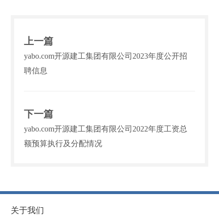
上一篇
yabo.com开源建工集团有限公司2023年度公开招
聘信息
下一篇
yabo.com开源建工集团有限公司2022年度工资总
额预算执行及分配情况
关于我们