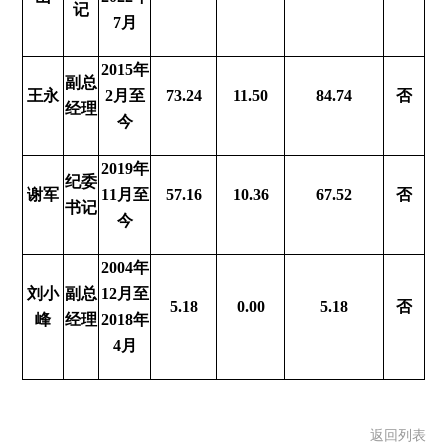
记
7
月
2015
年
副总
王永
2
月至
73.24
11.50
84.74
否
经理
今
2019
年
纪委
谢军
11
月至
57.16
10.36
67.52
否
书记
今
2004
年
刘小
副总
12
月至
5.18
0.00
5.18
否
峰
经理
2018
年
4
月
返回列表