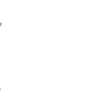
工
建
，
控