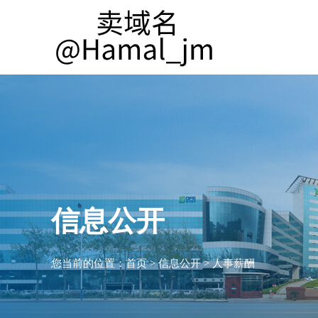
信息公开
您当前的位置：
首页
>
信息公开
>
人事薪酬