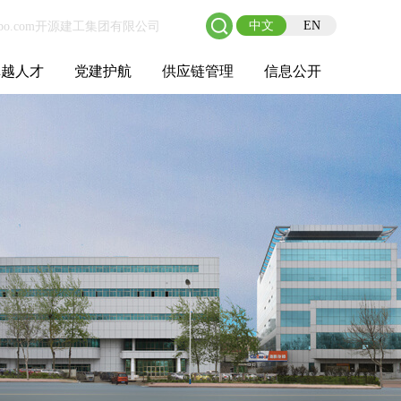
中文
EN
卓越人才
党建护航
供应链管理
信息公开
士后工作站
人才理念
职业成长
校园招聘
社会招聘
招聘动态
党建在线
教育实践
供应链介绍
供应链合作
基本信息
管理架构
人事薪酬
经营成果
重大事项