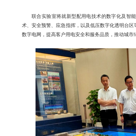
联合实验室将就新型配用电技术的数字化及智
术、安全预警、应急指挥，以及低压数字化透明台区
数字电网，提高客户用电安全和服务品质，推动城市