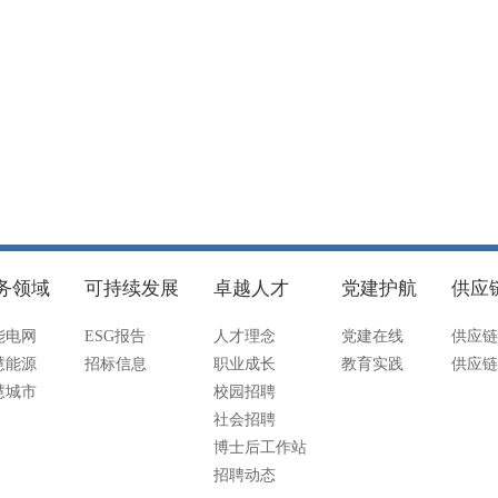
务领域
可持续发展
卓越人才
党建护航
供应
能电网
ESG报告
人才理念
党建在线
供应链
慧能源
招标信息
职业成长
教育实践
供应链
慧城市
校园招聘
社会招聘
博士后工作站
招聘动态