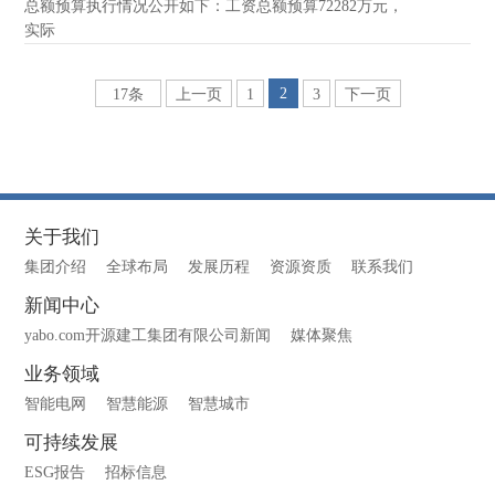
总额预算执行情况公开如下：工资总额预算72282万元，
实际
2
17条
上一页
1
3
下一页
关于我们
集团介绍
全球布局
发展历程
资源资质
联系我们
新闻中心
yabo.com开源建工集团有限公司新闻
媒体聚焦
业务领域
智能电网
智慧能源
智慧城市
可持续发展
ESG报告
招标信息